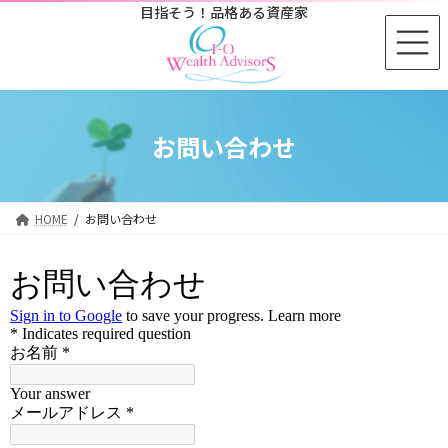
コ
ナ
目指そう！品格ある資産家
ン
ビ
テ
ゲ
ン
ー
ツ
シ
へ
ョ
お問い合わせ
ス
ン
キ
に
ッ
移
プ
動
HOME
お問い合わせ