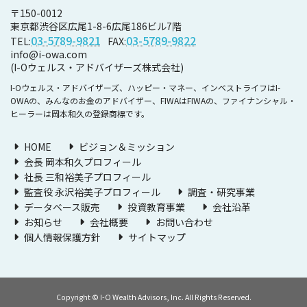
〒150-0012
東京都渋谷区広尾1-8-6
広尾186ビル7階
03-5789-9821
03-5789-9822
TEL:
FAX:
info@i-owa.com
(I-Oウェルス・アドバイザーズ株式会社)
I-Oウェルス・アドバイザーズ、ハッピー・マネー、インベストライフはI-
OWAの、みんなのお金のアドバイザー、FIWAはFIWAの、ファイナンシャル・
ヒーラーは岡本和久の登録商標です。
HOME
ビジョン＆ミッション
会長 岡本和久プロフィール
社長 三和裕美子プロフィール
監査役 永沢裕美子プロフィール
調査・研究事業
データベース販売
投資教育事業
会社沿革
お知らせ
会社概要
お問い合わせ
個人情報保護方針
サイトマップ
Copyright © I-O Wealth Advisors, Inc. All Rights Reserved.